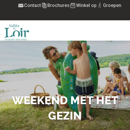
Aller
Contact
Brochures
Winkel op
Groepen
au
contenu
principal
MENU
WEEKEND MET HET
GEZIN