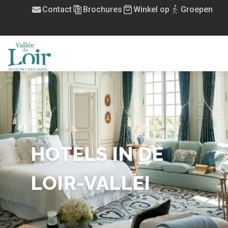
Aller
Contact
Brochures
Winkel op
Groepen
au
contenu
principal
MENU
HOTELS IN DE
LOIR-VALLEI