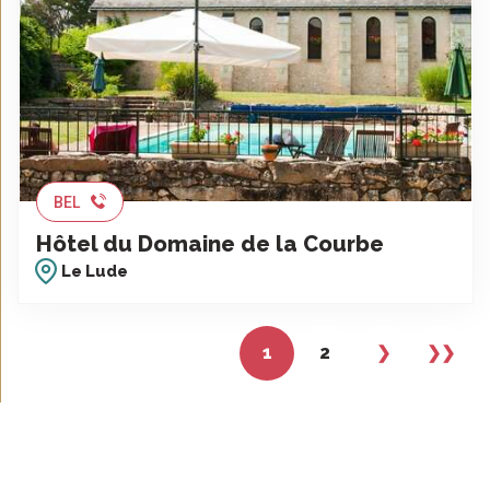
BEL
Hôtel du Domaine de la Courbe
Le Lude
1
2
❯
❯❯