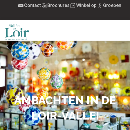
Aller
Contact
Brochures
Winkel op
Groepen
au
contenu
principal
MENU
AMBACHTEN IN DE
LOIR-VALLEI