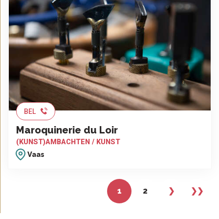
BEL
Maroquinerie du Loir
(KUNST)AMBACHTEN / KUNST
Vaas
1
2
❯
❯❯