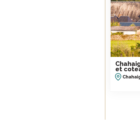
Chahaig
et cote
Chahai