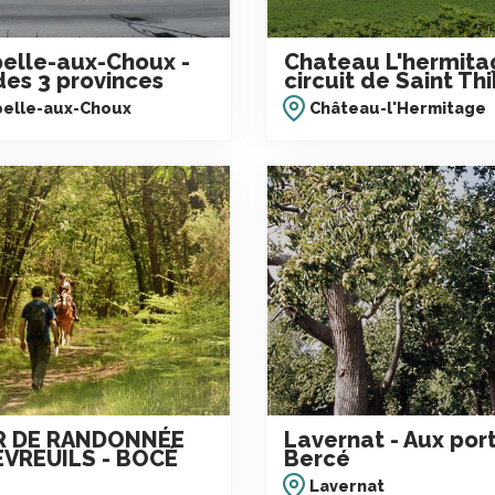
elle-aux-Choux -
Chateau L'hermita
des 3 provinces
circuit de Saint Th
pelle-aux-Choux
Château-l'Hermitage
R DE RANDONNÉE
Lavernat - Aux por
EVREUILS - BOCÉ
Bercé
Lavernat