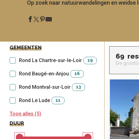
Op zoek naar natuurwandelingen en weidse l
GEMEENTEN
69
res
Rond La Chartre-sur-le-Loir
19
De groots
le
sen
ntesstraat
s
odatie
Rond Baugé-en-Anjou
16
lle sites
Alle
om te
activiteiten
ezoeken
Rond Montval-sur-Loir
13
Rond Le Lude
11
Toon alles (5)
DUUR