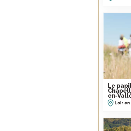
Le papi
Chapell
en-Vall
Loir en