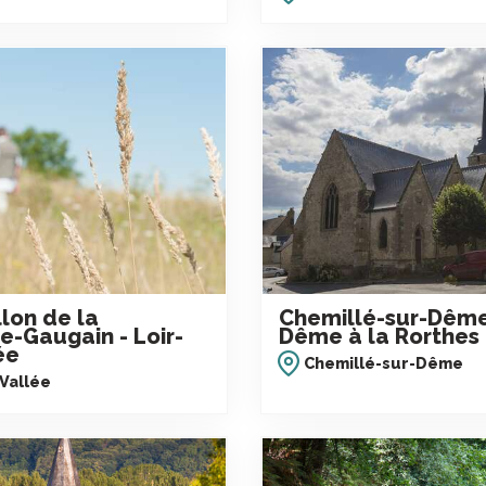
llon de la
Chemillé-sur-Dême
e-Gaugain - Loir-
Dême à la Rorthes
ée
Chemillé-sur-Dême
 Vallée