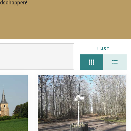
andschappen!
LIJST