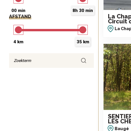
00 min
8h 30 min
La Chap
AFSTAND
Circuit 
La Cha
4 km
35 km
ten
SENTIE
LES CH
Baugé