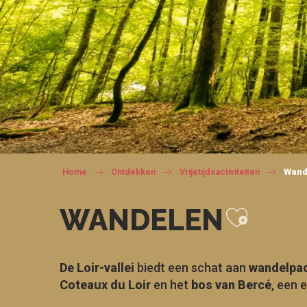
Home
Ontdekken
Vrijetijdsactiviteiten
Wand
Ajoute
WANDELEN
De Loir-vallei
biedt een schat aan
wandelpa
Coteaux du Loir
en het
bos van Bercé
, een 