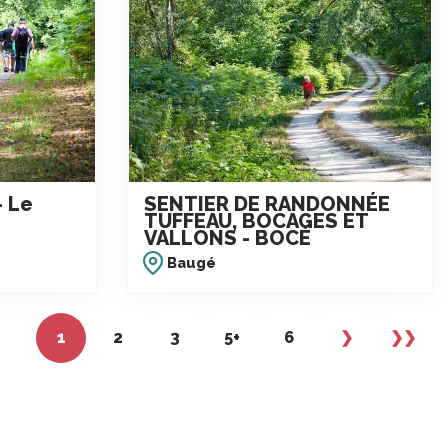
- Le
SENTIER DE RANDONNÉE
TUFFEAU, BOCAGES ET
VALLONS - BOCÉ
Baugé
1
2
3
5+
6
❯
❯❯