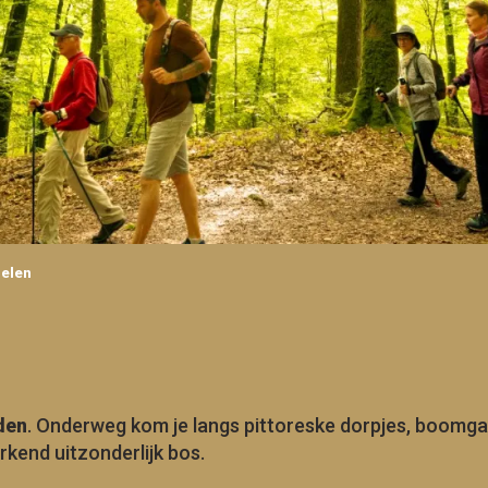
elen
r aux favoris
den
. Onderweg kom je langs pittoreske dorpjes, boomg
erkend uitzonderlijk bos.