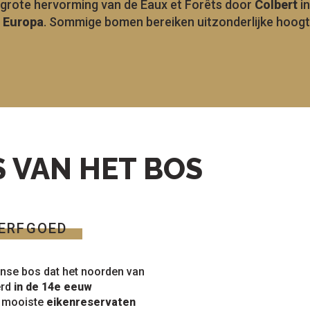
e grote hervorming van de Eaux et Forêts door
Colbert
in
 Europa
. Sommige bomen bereiken uitzonderlijke hoogt
S VAN HET BOS
 ERFGOED
ense bos dat het noorden van
erd
in de 14e eeuw
e mooiste
eikenreservaten