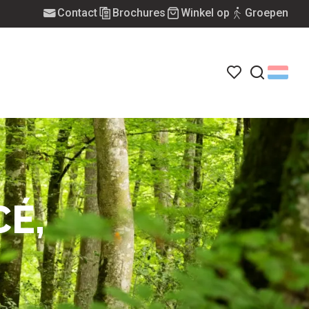
Contact
Brochures
Winkel op
Groepen
Voir les favoris
Zoek op
CÉ,