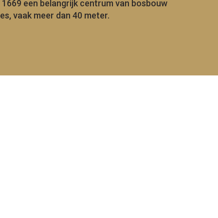
 1669 een belangrijk centrum van bosbouw
es, vaak meer dan 40 meter.