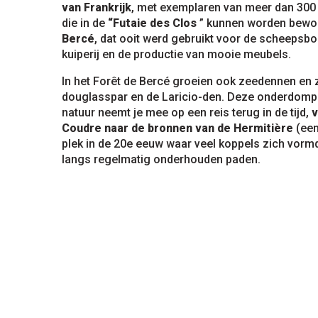
van Frankrijk
, met exemplaren van meer dan 300 
die in de
“Futaie des Clos
” kunnen worden bewo
ten
Bercé
, dat ooit werd gebruikt voor de scheepsbo
kuiperij en de productie van mooie meubels.
In het Forêt de Bercé groeien ook zeedennen en 
douglasspar en de Laricio-den. Deze onderdompel
natuur neemt je mee op een reis terug in de tijd,
v
Coudre naar de bronnen van de Hermitière
(een
plek in de 20e eeuw waar veel koppels zich vorm
langs regelmatig onderhouden paden.