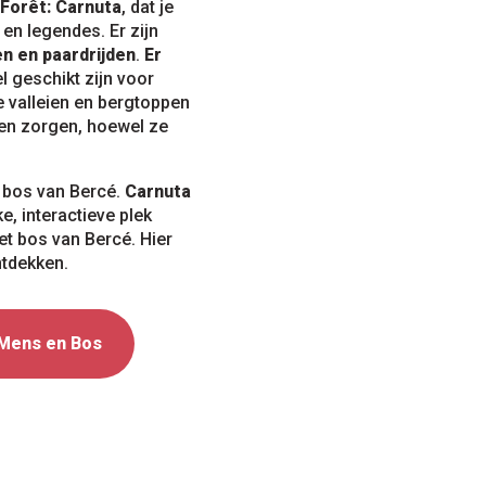
 Forêt: Carnuta
, dat je
en legendes. Er zijn
en en paardrijden
.
Er
l geschikt zijn voor
 valleien en bergtoppen
en zorgen, hoewel ze
 bos van Bercé.
Carnuta
ke, interactieve plek
het bos van Bercé. Hier
ntdekken.
 Mens en Bos