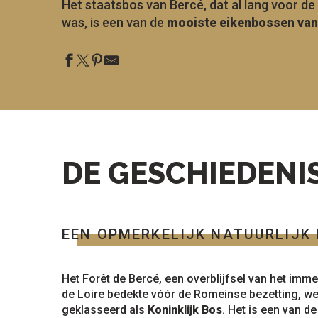
Het staatsbos van Bercé, dat al lang voor d
was, is een van de
mooiste eikenbossen van
le
sen
ntesstraat
s
odatie
lle sites
Alle
om te
activiteiten
ezoeken
DE GESCHIEDENI
EEN OPMERKELIJK NATUURLIJK
Het Forêt de Bercé, een overblijfsel van het imm
de Loire bedekte vóór de Romeinse bezetting, w
geklasseerd als
Koninklijk Bos
. Het is een van d