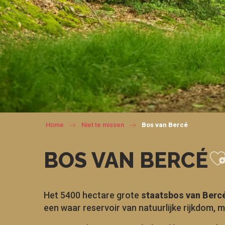
Home
Niet te missen
Bos van Bercé
A
BOS VAN BERCÉ
Het 5400 hectare grote
staatsbos van Berc
een waar reservoir van natuurlijke rijkdom, 