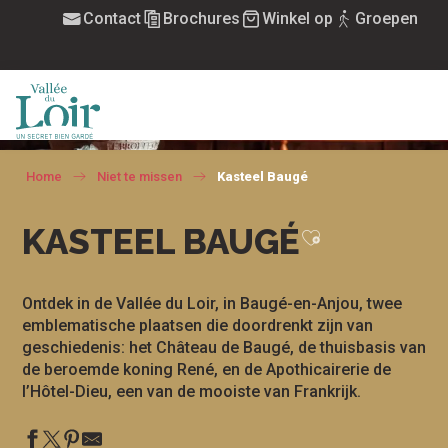
Aller
Contact
Brochures
Winkel op
Groepen
CHÂTEAU DE BAUGÉ
au
contenu
principal
EN DE APOTHEEK
MENU
Home
Niet te missen
Kasteel Baugé
KASTEEL BAUGÉ
Ajouter aux fa
Ontdek in de Vallée du Loir, in Baugé-en-Anjou, twee
emblematische plaatsen die doordrenkt zijn van
geschiedenis: het Château de Baugé, de thuisbasis van
de beroemde koning René, en de Apothicairerie de
l’Hôtel-Dieu, een van de mooiste van Frankrijk.