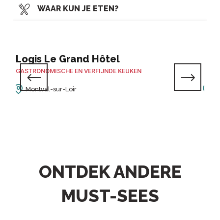
WAAR KUN JE ETEN?
OP BEZOEK?
Logis Le Grand Hôtel
WANDELEN
L'I
GASTRONOMISCHE EN VERFIJNDE KEUKEN
BRAS
Montval-sur-Loir
M
ONTDEK ANDERE
MUST-SEES