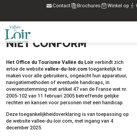
Aller
Contact
Brochures
Winkel op
Home
Toegankelijkheid: niet conform
au
contenu
TOEGANKELIJKHEID:
principal
Ajou
NIET CONFORM
Het Office du Tourisme Vallée du Loir
verbindt zich
ertoe de website
vallee-du-loir.com
toegankelijk te
maken voor alle gebruikers, ongeacht hun apparatuur,
navigatiemethoden of eventuele handicaps, in
overeenstemming met artikel 47 van de Franse wet nr.
2005-102 van 11 februari 2005 betreffende gelijke
rechten en kansen voor personen met een handicap.
Deze toegankelijkheidsverklaring is van toepassing op
de website vallee-du-loir.com, met ingang van 4
december 2025.