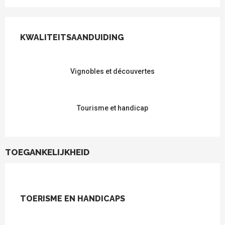
DIENSTVERLENING
KWALITEITSAANDUIDING
KWALITEITSAANDUIDING
Vignobles et découvertes
Tourisme et handicap
TOEGANKELIJKHEID
TOERISME EN HANDICAPS
TOERISME EN HANDICAPS