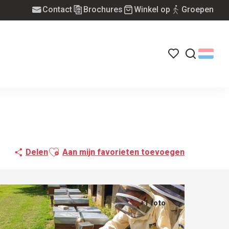
Contact
Brochures
Winkel op
Groepen
Voir les favoris
Zoek op
Ajouter aux favoris
Delen
Aan mijn favorieten toevoegen
+1 foto