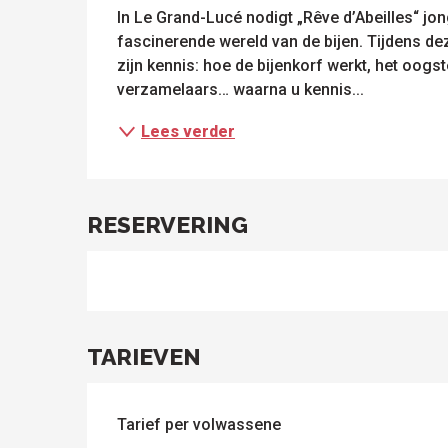
In Le Grand-Lucé nodigt „Rêve d’Abeilles“ jon
fascinerende wereld van de bijen. Tijdens de
zijn kennis: hoe de bijenkorf werkt, het oogst
verzamelaars… waarna u kennis...
Lees verder
RESERVERING
le
sen
ntesstraat
s
odatie
lle sites
Alle
om te
activiteiten
ezoeken
TARIEVEN
Tarief per volwassene