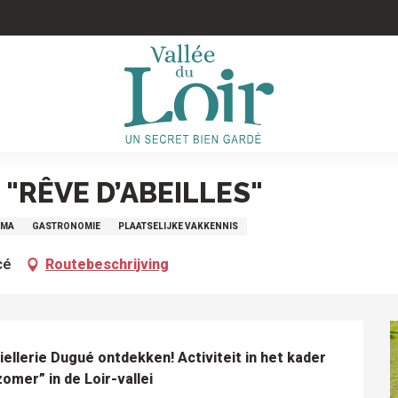
E "RÊVE D’ABEILLES"
EMA
GASTRONOMIE
PLAATSELIJKE VAKKENNIS
cé
Routebeschrijving
lerie Dugué ontdekken! Activiteit in het kader 
mer” in de Loir-vallei