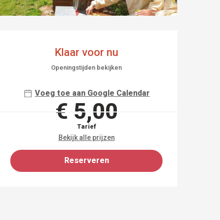
OPENINGSTIJDEN EN
Klaar voor nu
Openingstijden bekijken
Voeg toe aan Google Calendar
€ 5,00
Tarief
Bekijk alle prijzen
Reserveren