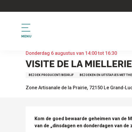
Aller
au
contenu
principal
MENU
Home
Visite de la miellerie "Rêve d’abeilles"
Donderdag 6 augustus van 14:00 tot 16:30
VISITE DE LA MIELLERI
BEZOEK PRODUCENT/BEDRIJF
BEZOEKEN EN UITSTAPJES MET TH
Zone Artisanale de la Prairie, 72150 Le Grand-Lu
BESCHRIJVING
Kom de goed bewaarde geheimen van de Miel
van de „dinsdagen en donderdagen van de zo