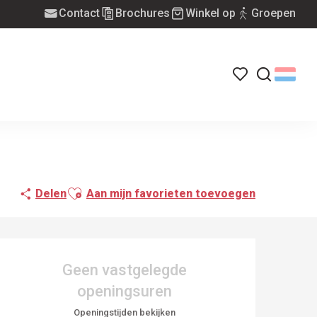
Contact
Brochures
Winkel op
Groepen
Voir les favoris
Zoek op
Ajouter aux favoris
Delen
Aan mijn favorieten toevoegen
OPENINGSTIJDEN EN
Geen vastgelegde
openingsuren
Openingstijden bekijken