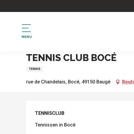
Aller
au
contenu
principal
MENU
Home
Tennis Club Bocé
TENNIS CLUB BOCÉ
TENNIS
rue de Chandelais, Bocé, 49150 Baugé
Rout
BESCHRIJVING
TENNISCLUB
Tennissen in Bocé