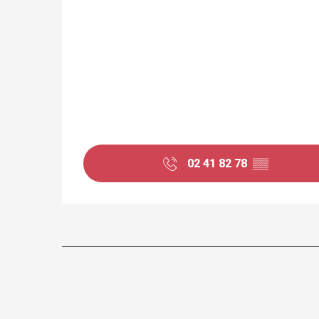
02 41 82 78
▒▒