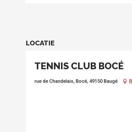
le
sen
ntesstraat
s
odatie
lle sites
Alle
om te
activiteiten
ezoeken
LOCATIE
TENNIS CLUB BOCÉ
ten
rue de Chandelais, Bocé, 49150 Baugé
R