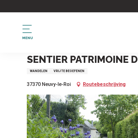
Aller
au
contenu
principal
MENU
Home
Sentier patrimoine de Neuvy-le Roi
SENTIER PATRIMOINE D
WANDELEN
VRIJ TE BEOEFENEN
37370 Neuvy-le-Roi
Routebeschrijving