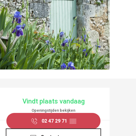
OPENINGSTIJDEN EN
Vindt plaats vandaag
Openingstijden bekijken
02 47 29 71
▒▒