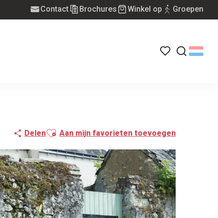
Contact
Brochures
Winkel op
Groepen
Voir les favoris
Zoek op
Ajouter aux favoris
Delen
Aan mijn favorieten toevoegen