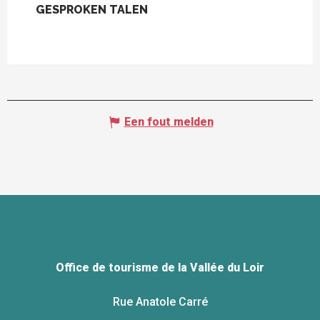
GESPROKEN TALEN
GESPROKEN TALEN
Een fout melden
Office de tourisme de la Vallée du Loir
Rue Anatole Carré