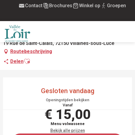
Aller
Contact
Brochures
Winkel op
Groepen
Home
Restaurant La Luciole
au
contenu
RESTAURANT LA LUCIOLE
principal
TRADITIONELE KEUKEN
RESTAURANT
MENU
19 Rue de Saint-Calais, 72150 Villaines-sous-Lucé
Routebeschrijving
Ajouter aux favoris
Delen
OPENINGSTIJDEN EN CONTACTGEGEVEN
Gesloten vandaag
Openingstijden bekijken
Vanaf
€ 15,00
Menu volwassene
Bekijk alle prijzen