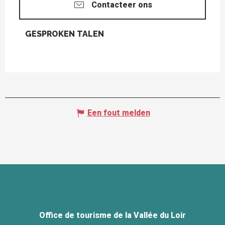
Contacteer ons
GESPROKEN TALEN
GESPROKEN TALEN
Een fout melden
Office de tourisme de la Vallée du Loir