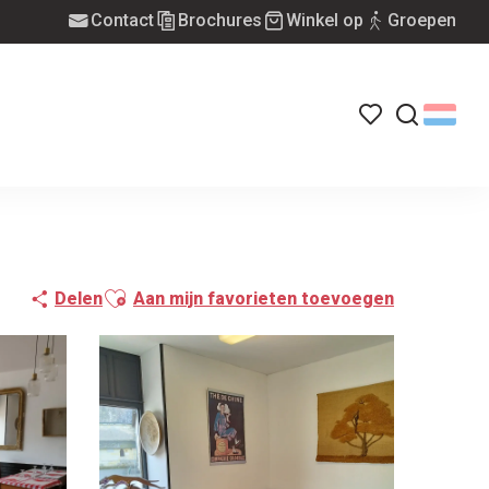
Contact
Brochures
Winkel op
Groepen
Voir les favoris
Zoek op
Ajouter aux favoris
Delen
Aan mijn favorieten toevoegen