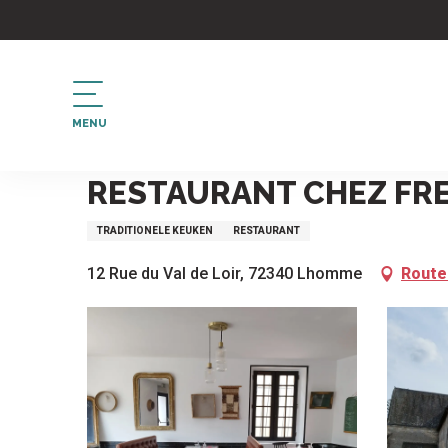
Aller
au
contenu
principal
MENU
Home
Restaurant Chez Fred
RESTAURANT CHEZ FR
TRADITIONELE KEUKEN
RESTAURANT
12 Rue du Val de Loir, 72340 Lhomme
Route