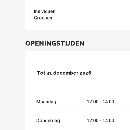
Individuen
Groepen
OPENINGSTIJDEN
Tot
31 december 2026
De
1 januari 2026
Maandag
12:00 - 14:00
Vanaf
2 januari 2026
tot
5 januari 2026
Vanaf
6 januari 2026
tot
12 februari 20
Donderdag
12:00 - 14:00