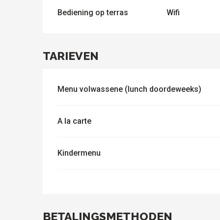
Bediening op terras
Wifi
TARIEVEN
le
sen
ntesstraat
s
odatie
lle sites
Alle
om te
activiteiten
Menu volwassene (lunch doordeweeks)
ezoeken
A la carte
Kindermenu
BETALINGSMETHODEN