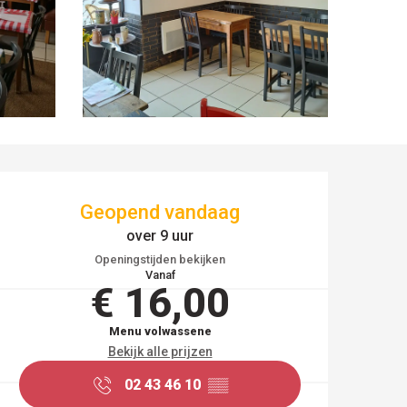
OPENINGSTIJDEN EN
Geopend vandaag
over 9 uur
Openingstijden bekijken
Vanaf
€ 16,00
Menu volwassene
Bekijk alle prijzen
02 43 46 10
▒▒