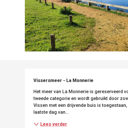
BESCHRIJVING
le
Vissersmeer - La Monnerie
sen
ntesstraat
s
odatie
lle sites
Alle
Het meer van La Monnerie is gereserveerd voo
om te
activiteiten
tweede categorie en wordt gebruikt door zowe
ezoeken
Vissen met een drijvende buis is toegestaan, 
laatste dag van...
Lees verder