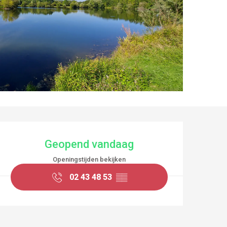
OPENINGSTIJDEN EN
Geopend vandaag
Openingstijden bekijken
02 43 48 53
▒▒