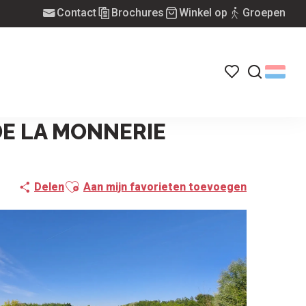
Contact
Brochures
Winkel op
Groepen
Voir les favoris
Zoek op
DE LA MONNERIE
Ajouter aux favoris
Delen
Aan mijn favorieten toevoegen