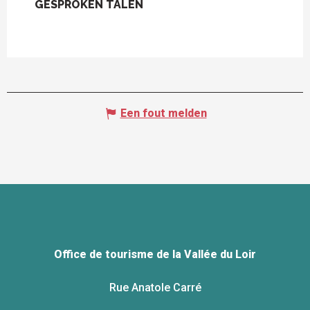
GESPROKEN TALEN
GESPROKEN TALEN
Een fout melden
Office de tourisme de la Vallée du Loir
Rue Anatole Carré