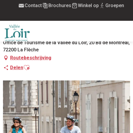
Aller
Contact
Brochures
Winkel op
Groepen
Home
Location de vélos électriques
au
contenu
LOCATION DE VÉLOS ÉLECTRIQUES
principal
ELEKTRISCHE FIETS
MATERIAALVERHUUR
MENU
Office de Tourisme de la Vallée du Loir, 20 Bd de Montréal,
72200 La Flèche
Routebeschrijving
Ajouter aux favoris
Delen