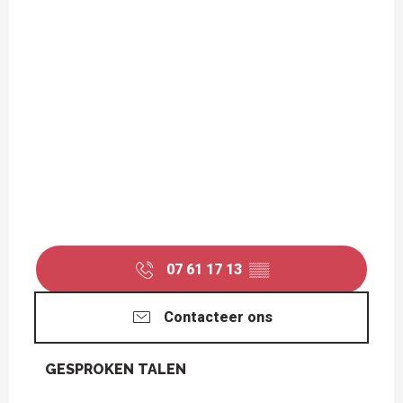
07 61 17 13
▒▒
Contacteer ons
GESPROKEN TALEN
GESPROKEN TALEN