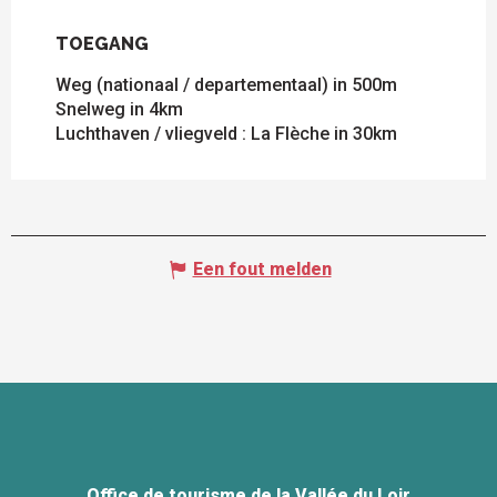
TOEGANG
TOEGANG
Weg (nationaal / departementaal) in 500m
Snelweg in 4km
Luchthaven / vliegveld : La Flèche in 30km
Een fout melden
Office de tourisme de la Vallée du Loir