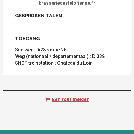
brasseriecastelorienne.fr
GESPROKEN TALEN
GESPROKEN TALEN
TOEGANG
TOEGANG
Snelweg : A28 sortie 26
Weg (nationaal / departementaal) : D 338
SNCF treinstation : Château du Loir
Een fout melden