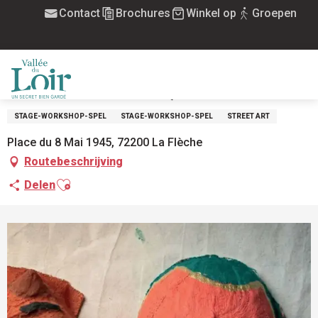
Aller
Contact
Brochures
Winkel op
Groepen
Home
Les jeudis au théâtre (atelier masque de théâtre)
au
contenu
Donderdag 13 augustus van 15:00 tot 17:00
principal
LES JEUDIS AU THÉÂTRE (ATELIER
MASQUE DE THÉÂTRE)
MENU
STAGE-WORKSHOP-SPEL
STAGE-WORKSHOP-SPEL
STREET ART
Place du 8 Mai 1945, 72200 La Flèche
Routebeschrijving
Ajouter aux favoris
Delen