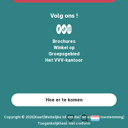
Volg ons !
Brochures
Winkel op
Groepsgebied
Het VVV-kantoor
Hoe er te komen
|
|
|
|
Copyright © 2026
Kaart
Wettelijke informatie
Beheer van toestemming
Toegankelijkheid: niet conform