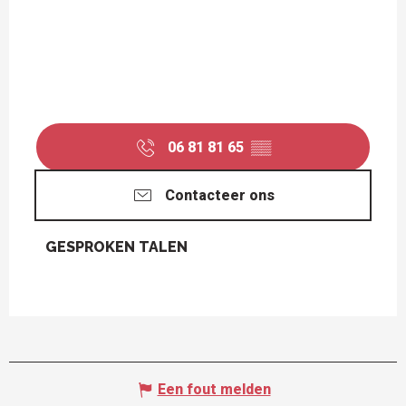
06 81 81 65
▒▒
Contacteer ons
GESPROKEN TALEN
GESPROKEN TALEN
Een fout melden