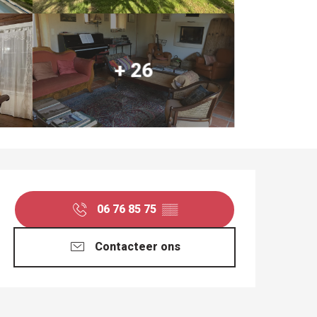
+ 26
OPENINGSTIJDEN EN
06 76 85 75
▒▒
Contacteer ons