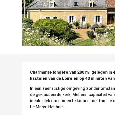
BESCHRIJVING
Charmante longère van 280 m² gelegen in 4 h
kastelen van de Loire en op 40 minuten va
In een zeer rustige omgeving zonder omstande
de geklasseerde kerk. Met een capaciteit van 
ideale plek om samen te komen met familie o
le
sen
ntesstraat
s
odatie
Le Mans. Het huis...
lle sites
Alle