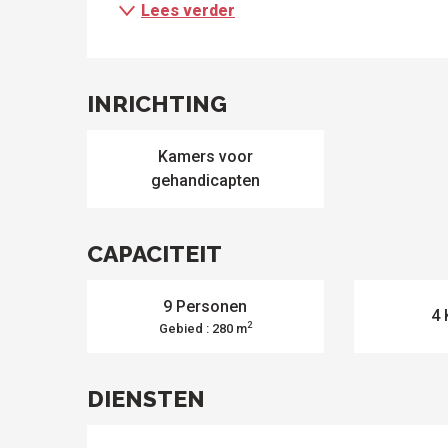
om te
activiteiten
Lees verder
ezoeken
INRICHTING
Kamers voor
gehandicapten
CAPACITEIT
9 Personen
4 
2
Gebied : 280 m
ten
DIENSTEN