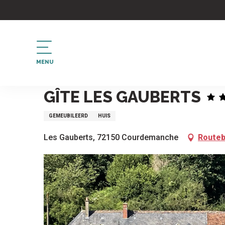
Aller
au
contenu
principal
MENU
Home
Gîte les Gauberts
GÎTE LES GAUBERTS
GEMEUBILEERD
HUIS
Les Gauberts, 72150 Courdemanche
Routeb