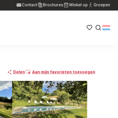
Contact
Brochures
Winkel op
Groepen
Voir les favoris
Zoek op
Ajouter aux favoris
Delen
Aan mijn favorieten toevoegen