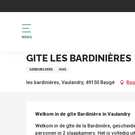
Aller
au
contenu
principal
MENU
Home
Gite les bardinières
GITE LES BARDINIÈRES
GEMEUBILEERD
HUIS
les bardinières, Vaulandry, 49150 Baugé
Rou
BESCHRIJVING
Welkom in de gîte Bardinière in Vaulandry
Welkom in de gîte de la Bardinière, gescheide
personen in 2 slaapkamers. Het is volledig uitg