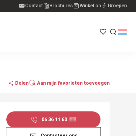
Contact
Brochures
Winkel op
Groepen
Voir les favoris
Zoek op
Ajouter aux favoris
Delen
Aan mijn favorieten toevoegen
OPENINGSTIJDEN EN
06 36 11 60
▒▒
Contacteer ons