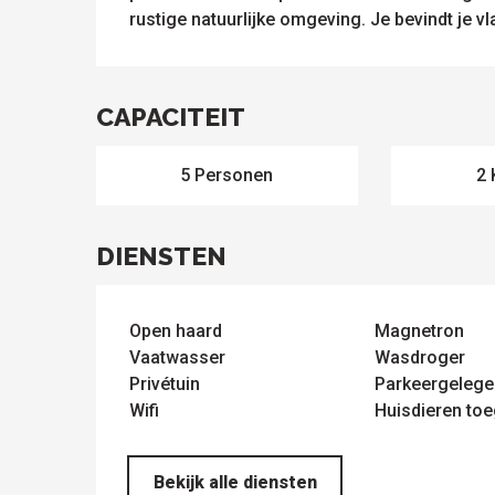
rustige natuurlijke omgeving. Je bevindt je vla
CAPACITEIT
5 Personen
2 
DIENSTEN
le
sen
ntesstraat
s
odatie
Open haard
Magnetron
lle sites
Alle
Vaatwasser
Wasdroger
om te
activiteiten
Privétuin
Parkeergelege
ezoeken
Wifi
Huisdieren to
Bekijk alle diensten