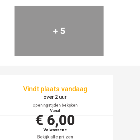
+ 5
OPENINGSTIJDEN EN
Vindt plaats vandaag
over 2 uur
Openingstijden bekijken
Vanaf
€ 6,00
Volwassene
Bekijk alle prijzen