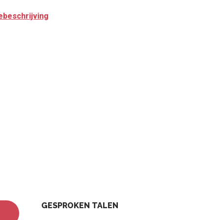
ebeschrijving
GESPROKEN TALEN
GESPROKEN TALEN