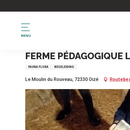
Aller
au
contenu
principal
MENU
Home
Ferme pédagogique le Moulin du Rouveau
FERME PÉDAGOGIQUE 
FAUNA FLORA
BEGELEIDING
Le Moulin du Rouveau, 72330 Oizé
Routebes