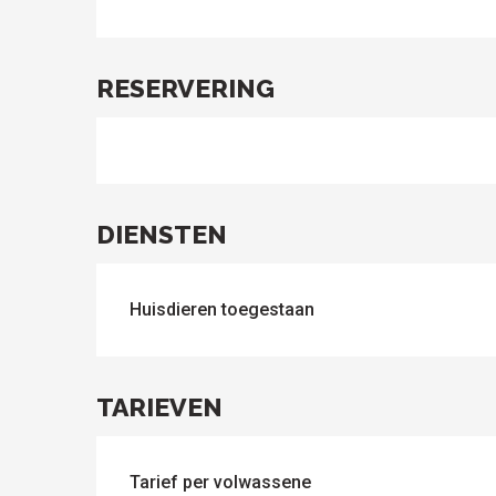
le
sen
ntesstraat
s
odatie
lle sites
Alle
om te
activiteiten
RESERVERING
ezoeken
DIENSTEN
Huisdieren toegestaan
TARIEVEN
Tarief per volwassene
ten