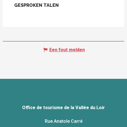
GESPROKEN TALEN
GESPROKEN TALEN
Een fout melden
Office de tourisme de la Vallée du Loir
Rue Anatole Carré