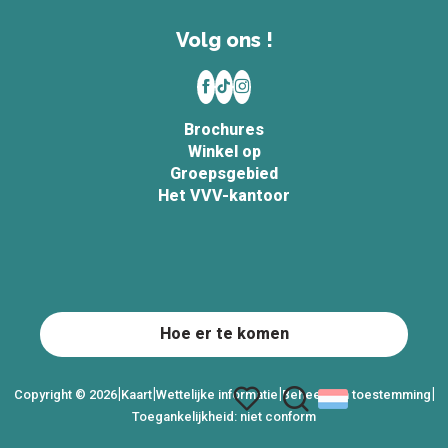
Volg ons !
Brochures
Winkel op
Groepsgebied
Het VVV-kantoor
Hoe er te komen
|
|
|
|
Copyright © 2026
Kaart
Wettelijke informatie
Beheer van toestemming
Toegankelijkheid: niet conform
Zoek op
Voir les favoris