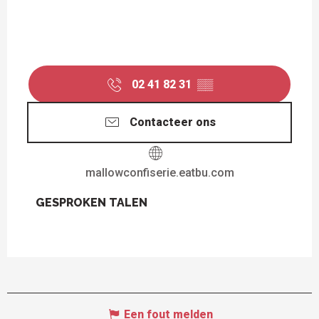
02 41 82 31
▒▒
Contacteer ons
mallowconfiserie.eatbu.com
GESPROKEN TALEN
GESPROKEN TALEN
Een fout melden