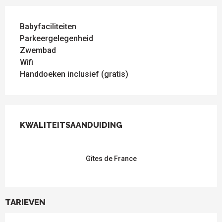
Babyfaciliteiten
Parkeergelegenheid
Zwembad
Wifi
Handdoeken inclusief (gratis)
DIENSTVERLENING
KWALITEITSAANDUIDING
KWALITEITSAANDUIDING
Gîtes de France
TARIEVEN