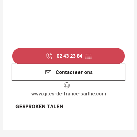
02 43 23 84
▒▒
Contacteer ons
www.gites-de-france-sarthe.com
GESPROKEN TALEN
GESPROKEN TALEN