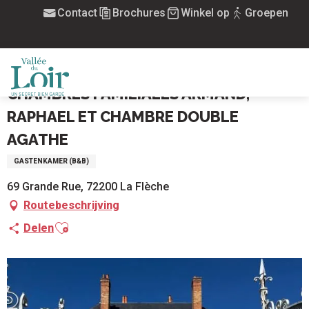
Aller
Contact
Brochures
Winkel op
Groepen
Home
au
Chambres Familiales Armand, Raphael et Chambre double
contenu
Agathe
principal
CHAMBRES FAMILIALES ARMAND,
MENU
RAPHAEL ET CHAMBRE DOUBLE
AGATHE
GASTENKAMER (B&B)
69 Grande Rue, 72200 La Flèche
Routebeschrijving
Ajouter aux favoris
Delen