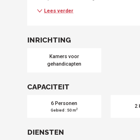
Lees verder
le
sen
ntesstraat
s
odatie
lle sites
Alle
om te
activiteiten
INRICHTING
ezoeken
Kamers voor
gehandicapten
CAPACITEIT
6 Personen
2 
2
Gebied : 50 m
DIENSTEN