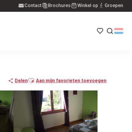
Contact
Brochures
Winkel op
Groepen
Voir les favoris
Zoek op
Ajouter aux favoris
Delen
Aan mijn favorieten toevoegen