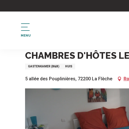
Aller
au
contenu
principal
MENU
Home
Chambres d'hôtes les Rosiers
CHAMBRES D'HÔTES LE
GASTENKAMER (B&B)
HUIS
5 allée des Pouplinières, 72200 La Flèche
Ro