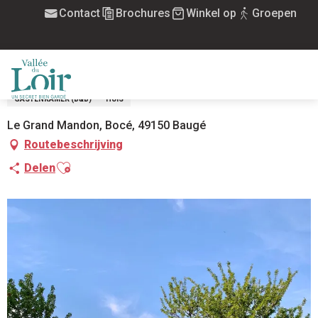
Aller
Contact
Brochures
Winkel op
Groepen
Home
Chambres d'hôtes Le Logis De La Chouette
au
contenu
CHAMBRES D'HÔTES LE LOGIS DE LA
principal
CHOUETTE
MENU
GASTENKAMER (B&B)
HUIS
Le Grand Mandon, Bocé, 49150 Baugé
Routebeschrijving
Ajouter aux favoris
Delen