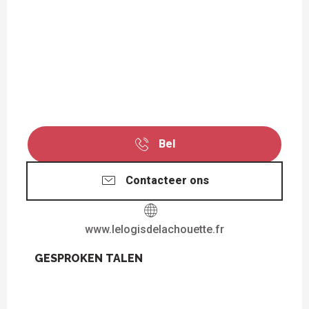
Bel
Contacteer ons
www.lelogisdelachouette.fr
GESPROKEN TALEN
GESPROKEN TALEN