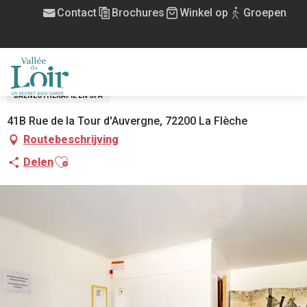
Aller
Contact
Brochures
Winkel op
Groepen
Home
Bulles de thé - spa et sauna à la Templerie
au
contenu
BULLES DE THÉ - SPA ET SAUNA À LA
principal
TEMPLERIE
MENU
BALNEOTHERAPIE EN SPA
41B Rue de la Tour d'Auvergne, 72200 La Flèche
Routebeschrijving
Ajouter aux favoris
Delen