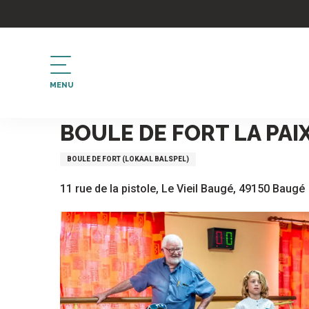
Aller
au
contenu
principal
MENU
Home
Boule de fort la Paix au Vieil Baugé
BOULE DE FORT LA PAIX
BOULE DE FORT (LOKAAL BALSPEL)
11 rue de la pistole, Le Vieil Baugé, 49150 Baugé