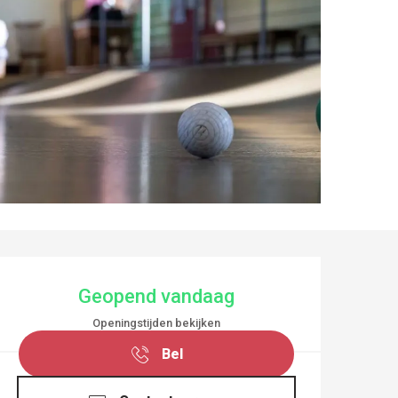
OPENINGSTIJDEN EN
Geopend vandaag
Openingstijden bekijken
Bel