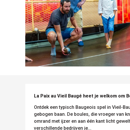
le
sen
ntesstraat
BESCHRIJVING
s
odatie
La Paix au Vieil Baugé heet je welkom om 
lle sites
Alle
om te
activiteiten
Ontdek een typisch Baugeois spel in Vieil-Ba
ezoeken
gebogen baan. De boules, die vroeger van kn
omrand met ijzer en aan één kant licht gewel
verschillende bedrijven je...