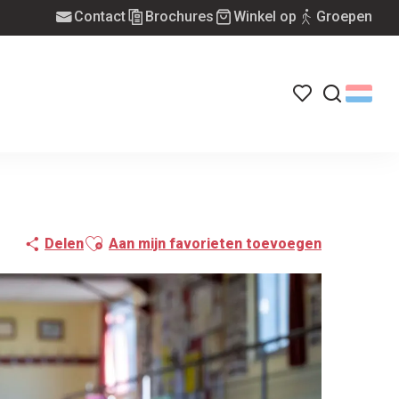
Contact
Brochures
Winkel op
Groepen
Voir les favoris
Zoek op
Ajouter aux favoris
Delen
Aan mijn favorieten toevoegen