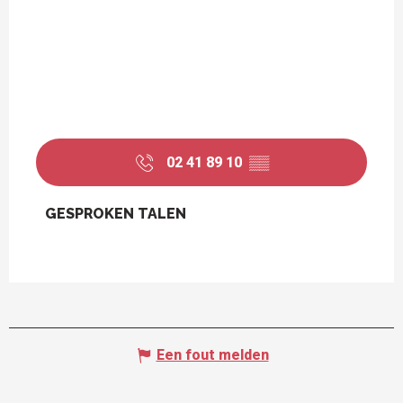
02 41 89 10
▒▒
GESPROKEN TALEN
GESPROKEN TALEN
Een fout melden