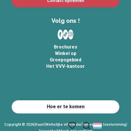
Contact opnemen
Volg ons !
Brochures
Winkel op
Groepsgebied
Het VVV-kantoor
Hoe er te komen
|
|
|
|
Copyright © 2026
Kaart
Wettelijke informatie
Beheer van toestemming
Toegankelijkheid: niet conform