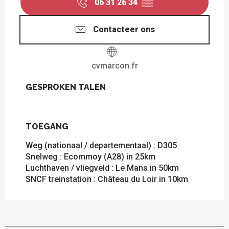
06 31 26 34
▒▒
Contacteer ons
cvmarcon.fr
GESPROKEN TALEN
GESPROKEN TALEN
TOEGANG
TOEGANG
Weg (nationaal / departementaal) : D305
Snelweg : Ecommoy (A28) in 25km
Luchthaven / vliegveld : Le Mans in 50km
SNCF treinstation : Château du Loir in 10km